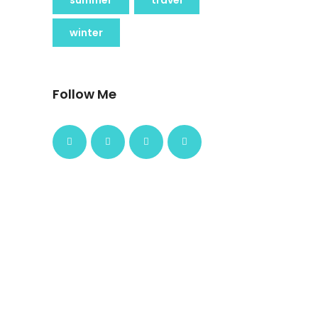
winter
Follow Me
4 Nights 5 Days
latest package
Bangkok
4 Nights 5 Days
Rs.45000