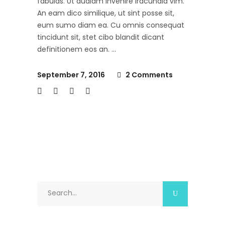
fabulas. Ut audiam invenire iracundia vim.
An eam dico similique, ut sint posse sit,
eum sumo diam ea. Cu omnis consequat
tincidunt sit, stet cibo blandit dicant
definitionem eos an.
September 7, 2016
2 Comments
Search
for: