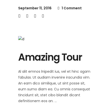
September 11, 2016
1 Comment
Amazing Tour
Al alit emnos lnipedit ius, vel et hinc agam
fabulas. Ut audiam invenire iracundia vim.
An eam dico similique, ut sint posse sit,
eum sumo diam ea. Cu omnis consequat
tincidunt sit, stet cibo blandit dicant
definitionem eos an.